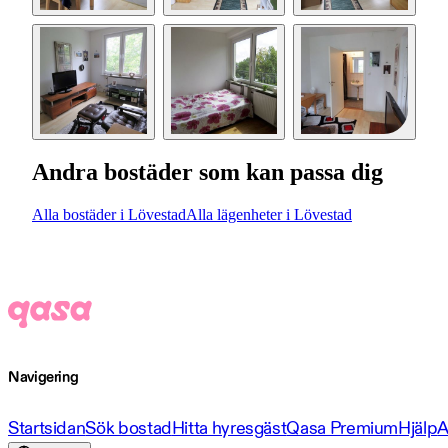
Andra bostäder som kan passa dig
Alla bostäder i Lövestad
Alla lägenheter i Lövestad
Navigering
Startsidan
Sök bostad
Hitta hyresgäst
Qasa Premium
Hjälp
A