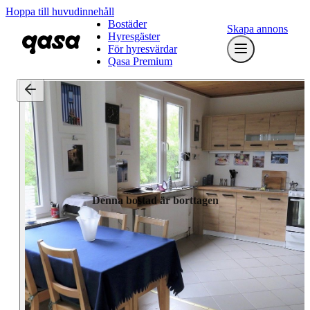
Hoppa till huvudinnehåll
Bostäder
Skapa annons
Hyresgäster
För hyresvärdar
Qasa Premium
Denna bostad är borttagen