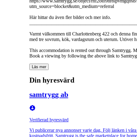
https://www.samtrygg.se/object/rhf2oto9hr8lpvmgqbsb/
utm_source=blocket&utm_medium=referral
Här hittar du även fler bilder och mer info.
____________________________________________
Varmt välkommen till Charlottenberg 422 och denna fina
med tre sovrum, kök, vardagsrum och uterum. Utöver h
This accommodation is rented out through Samtrygg. Mo
Book a viewing by following the above link to Samtryg
Läs mer
Din hyresvärd
samtrygg ab
Verifierad hyresvärd
Vi publicerar nya annonser varje dag. Följ länken i våra 
kostnadsfritt. Samtrygg is the safe marketplace for home