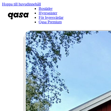
Hoppa till huvudinnehåll
Bostäder
Hyresgäster
För hyresvärdar
Qasa Premium