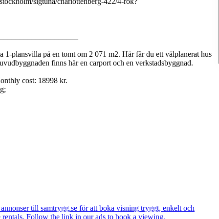
stockholm/sigtuna/charlottenberg-422/4-rok?
____________________
 1-plansvilla på en tomt om 2 071 m2. Här får du ett välplanerat hus
uvudbyggnaden finns här en carport och en verkstadsbyggnad.
nthly cost: 18998 kr.
g;
annonser till samtrygg.se för att boka visning tryggt, enkelt och
 rentals. Follow the link in our ads to book a viewing.