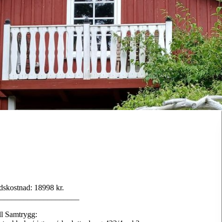
dskostnad: 18998 kr.
____________________
ll Samtrygg: