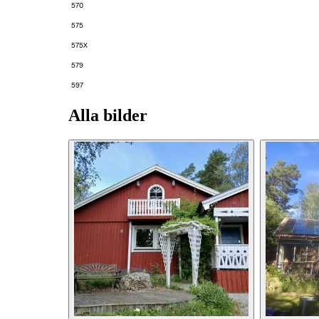
570
575
575X
579
597
Alla bilder