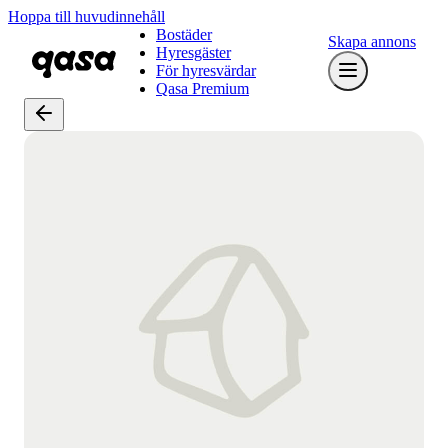
Hoppa till huvudinnehåll
Bostäder
Skapa annons
Hyresgäster
För hyresvärdar
Qasa Premium