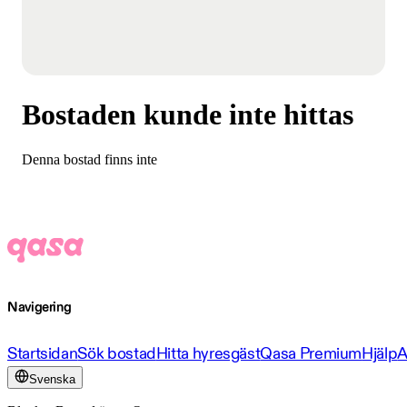
Bostaden kunde inte hittas
Denna bostad finns inte
Navigering
Startsidan
Sök bostad
Hitta hyresgäst
Qasa Premium
Hjälp
A
Svenska