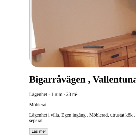
Bigarråvägen , Vallentun
Lägenhet · 1 rum · 23 m²
Möblerat
Lägenhet i villa. Egen ingång . Möblerad, utrustat kök . 
separat
Läs mer