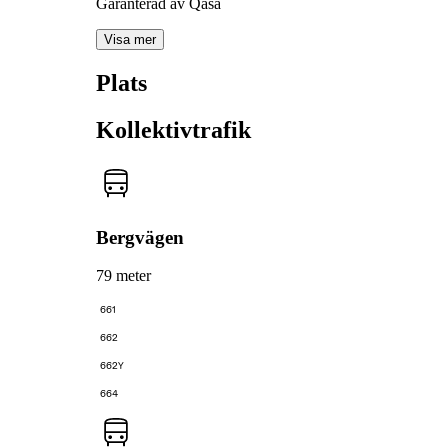
Garanterad av Qasa
Visa mer
Plats
Kollektivtrafik
Bergvägen
79 meter
661
662
662Y
664