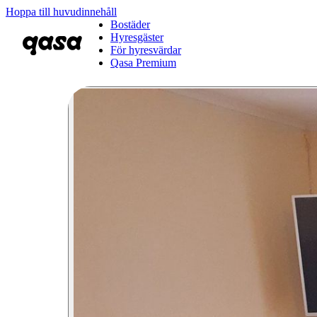
Hoppa till huvudinnehåll
Bostäder
Hyresgäster
För hyresvärdar
Qasa Premium