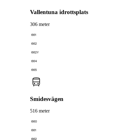
Vallentuna idrottsplats
306 meter
661
662
662Y
664
665
Smidesvägen
516 meter
660
661
662