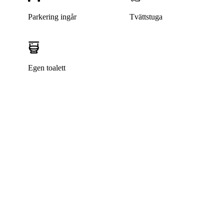
Parkering ingår
Tvättstuga
Egen toalett
Denna bostad är borttagen