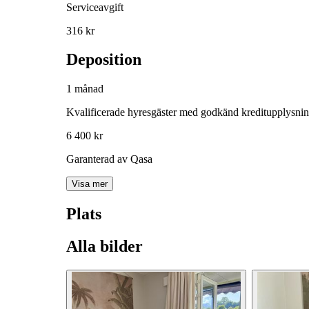
Serviceavgift
316 kr
Deposition
1 månad
Kvalificerade hyresgäster med godkänd kreditupplysni
6 400 kr
Garanterad av Qasa
Visa mer
Plats
Alla bilder