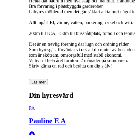
Helkaklat badrum med nya skåp och handfat. Handduk
Bra förvaring i platsbyggda garderober.
Uthyres möblerad men det går såklart att ta bort någo
Allt ingår! El, värme, vatten, parkering, cykel och wifi.
200m till ICA, 150m till busshållplats, fotboll och tennis 
Det är en trevlig förening där lugn och ordning råder.
Som hyresgäst förväntar vi oss att du njuter av bostaden
som är skötsam, omsorgsfull med stabil ekonomi.
Vi hyr ut hela året förutom 2 månader på sommaren.
Skriv gärna en rad och berätta om dig själv!
Läs mer
Din hyresvärd
PA
Pauline E A