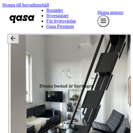
Hoppa till huvudinnehåll
Bostäder
Skapa annons
Hyresgäster
För hyresvärdar
Qasa Premium
Denna bostad är borttagen