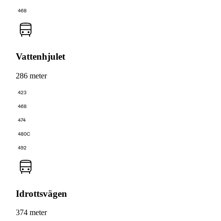
468
Vattenhjulet
286 meter
423
468
474
480C
492
Idrottsvägen
374 meter