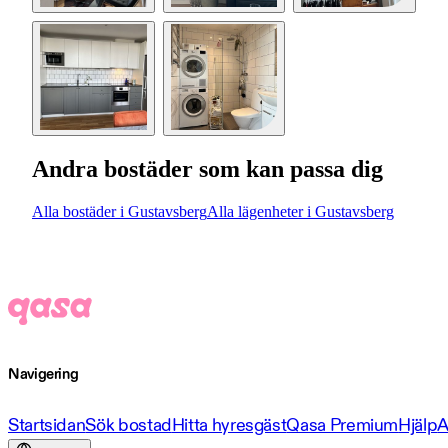
Andra bostäder som kan passa dig
Alla bostäder i Gustavsberg
Alla lägenheter i Gustavsberg
Navigering
Startsidan
Sök bostad
Hitta hyresgäst
Qasa Premium
Hjälp
A