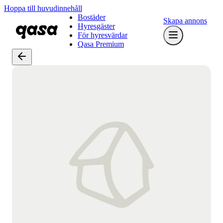
Hoppa till huvudinnehåll
Bostäder
Skapa annons
Hyresgäster
För hyresvärdar
Qasa Premium