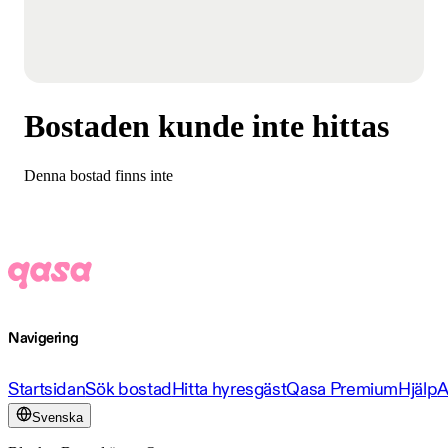
Bostaden kunde inte hittas
Denna bostad finns inte
Navigering
Startsidan
Sök bostad
Hitta hyresgäst
Qasa Premium
Hjälp
A
Svenska