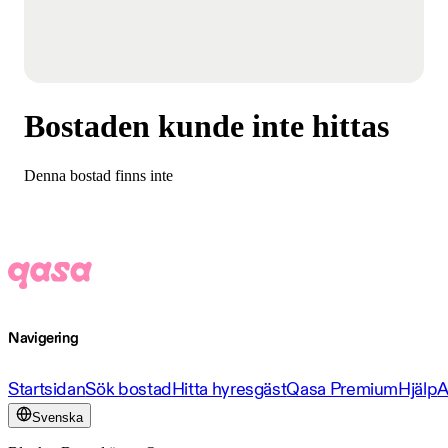
Bostaden kunde inte hittas
Denna bostad finns inte
Navigering
Startsidan
Sök bostad
Hitta hyresgäst
Qasa Premium
Hjälp
A
Svenska