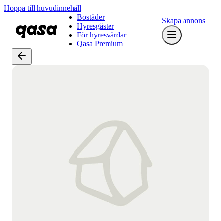
Hoppa till huvudinnehåll
Bostäder
Skapa annons
Hyresgäster
För hyresvärdar
Qasa Premium