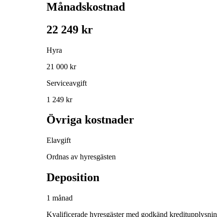
Månadskostnad
22 249 kr
Hyra
21 000 kr
Serviceavgift
1 249 kr
Övriga kostnader
Elavgift
Ordnas av hyresgästen
Deposition
1 månad
Kvalificerade hyresgäster med godkänd kreditupplysni