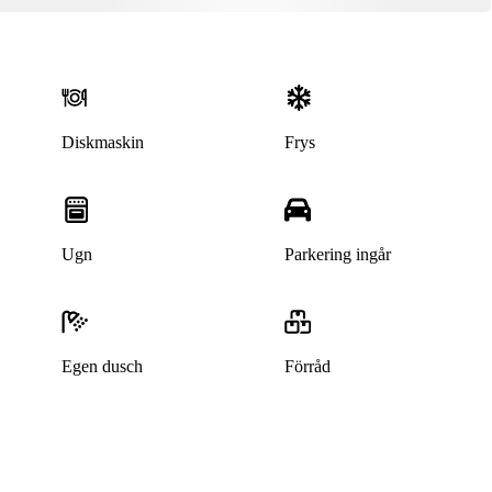
Diskmaskin
Frys
Ugn
Parkering ingår
Denna bostad är borttagen
Egen dusch
Förråd