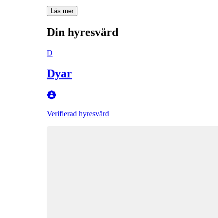
Läs mer
Din hyresvärd
D
Dyar
Verifierad hyresvärd