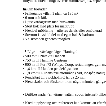
Inflytt: flexibelt, enligt överenskommelse (t.ex. septemb
🏡 Om bostaden
• Friliggande villa i 1 plan, ca 135 m²
• 6 rum och kök
• Ljust vardagsrum med braskamin
• Stort kök med plats för matgrupp
• Flexibel möblering – uthyres delvis eller omöblerad
• Sovrum i avskild del med egen hall & badrum
• Välskött och generös trädgård
📍 Läge – svårslaget läge i Haninge!
• 500 m till Närakut Handen
• 750 m till Haninge Centrum
• 900 m till Port 73 (Willys, Coop, restauranger, gym m
• 1,4 km till Handen pendeltågstation
• 1,8 km till Rudans friluftsområde (bad, löpspår, natur)
• Pendeltåg till Stockholm C tar ca 25 min
• Flera skolor och förskolor inom några minuters gånga
• Driftkostnader (el, värme, vatten, sopor, internet) till