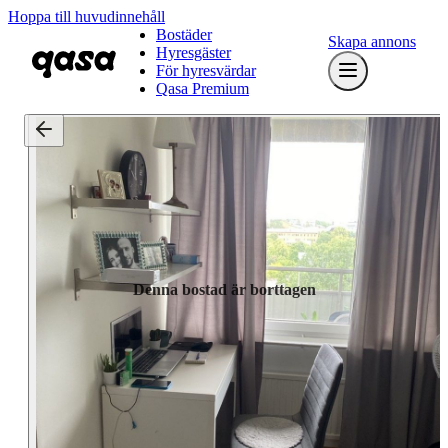
Hoppa till huvudinnehåll
Bostäder
Skapa annons
Hyresgäster
För hyresvärdar
Qasa Premium
Denna bostad är borttagen