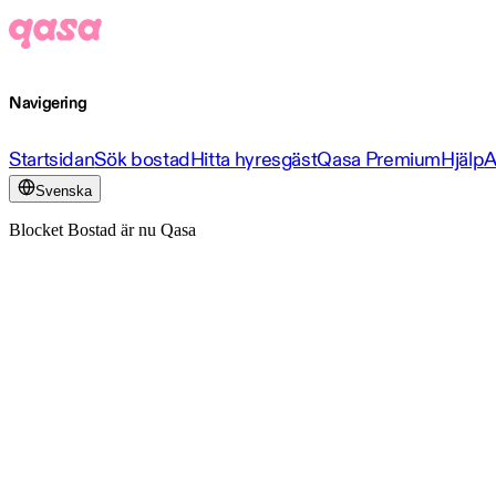
Navigering
Startsidan
Sök bostad
Hitta hyresgäst
Qasa Premium
Hjälp
A
Svenska
Blocket Bostad är nu Qasa