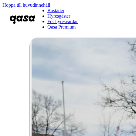
Hoppa till huvudinnehåll
Bostäder
Hyresgäster
För hyresvärdar
Qasa Premium