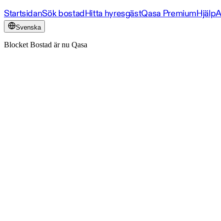
Startsidan
Sök bostad
Hitta hyresgäst
Qasa Premium
Hjälp
A
Svenska
Blocket Bostad är nu Qasa