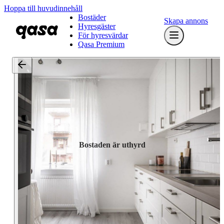
Hoppa till huvudinnehåll
Bostäder
Skapa annons
Hyresgäster
För hyresvärdar
Qasa Premium
Bostaden är uthyrd