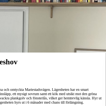
eshov
gna och omtyckta Mariestadsvägen. Lägenheten har en smart
sinsläpp, ett mysigt sovrum samt ett kök med utsikt mot den gröna
vackra plankgolv och fönsterlås, vilket ger hemtrevlig känsla. Hyr ut
ägenheten hyrs ut i 6 månader med chans till förlängning.