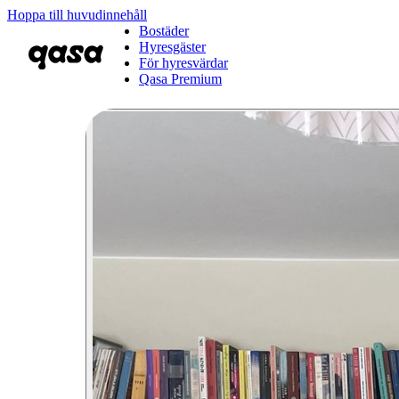
Hoppa till huvudinnehåll
Bostäder
Hyresgäster
För hyresvärdar
Qasa Premium