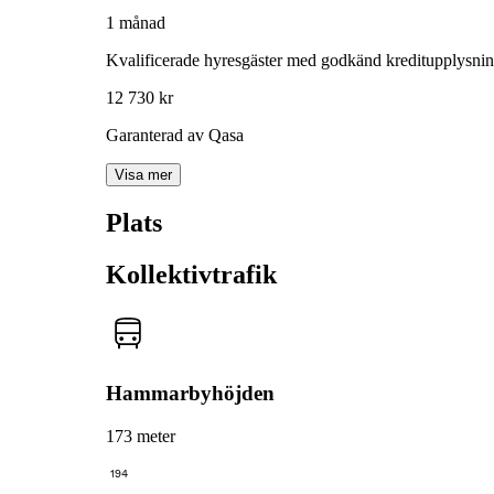
1 månad
Kvalificerade hyresgäster med godkänd kreditupplysni
12 730 kr
Garanterad av Qasa
Visa mer
Plats
Kollektivtrafik
Hammarbyhöjden
173 meter
194