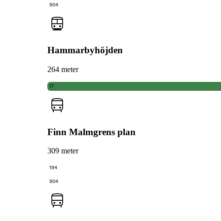
904
Hammarbyhöjden
264 meter
17
Finn Malmgrens plan
309 meter
194
904