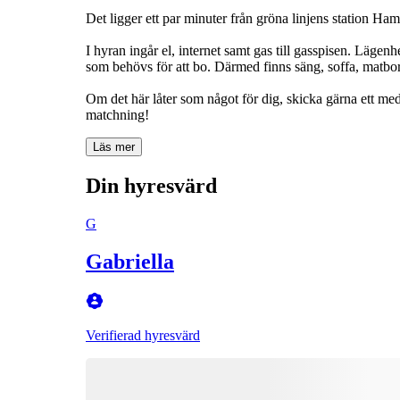
Det ligger ett par minuter från gröna linjens station Ha
I hyran ingår el, internet samt gas till gasspisen. Läg
som behövs för att bo. Därmed finns säng, soffa, matbor
Om det här låter som något för dig, skicka gärna ett med
matchning!
Läs mer
Din hyresvärd
G
Gabriella
Verifierad hyresvärd