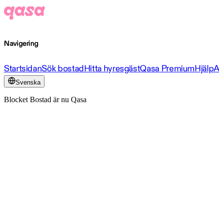
Navigering
Startsidan
Sök bostad
Hitta hyresgäst
Qasa Premium
Hjälp
A
Svenska
Blocket Bostad är nu Qasa