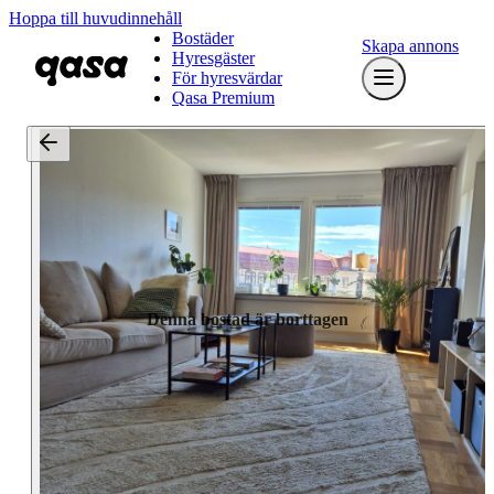
Hoppa till huvudinnehåll
Bostäder
Skapa annons
Hyresgäster
För hyresvärdar
Qasa Premium
Denna bostad är borttagen