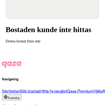
Bostaden kunde inte hittas
Denna bostad finns inte
Navigering
Startsidan
Sök bostad
Hitta hyresgäst
Qasa Premium
Hjälp
A
Svenska