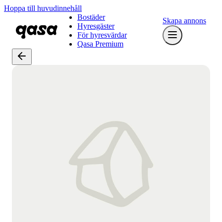
Hoppa till huvudinnehåll
Bostäder
Skapa annons
Hyresgäster
För hyresvärdar
Qasa Premium