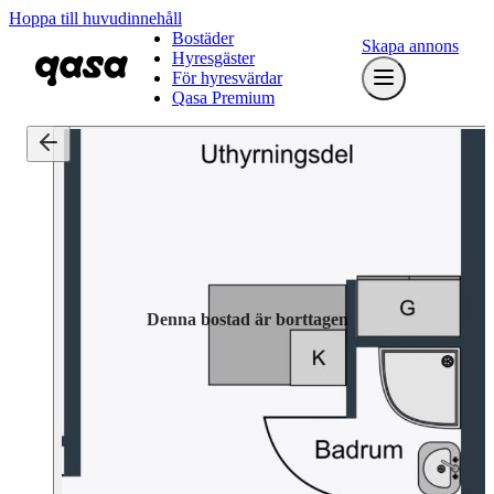
Hoppa till huvudinnehåll
Bostäder
Skapa annons
Hyresgäster
För hyresvärdar
Qasa Premium
Denna bostad är borttagen