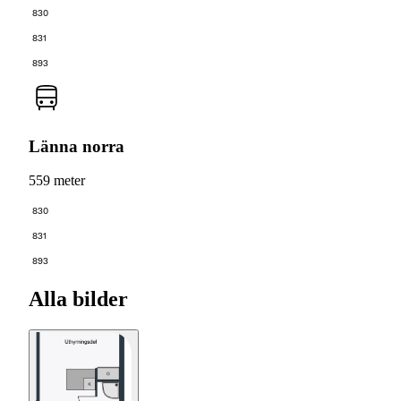
830
831
893
Länna norra
559 meter
830
831
893
Alla bilder