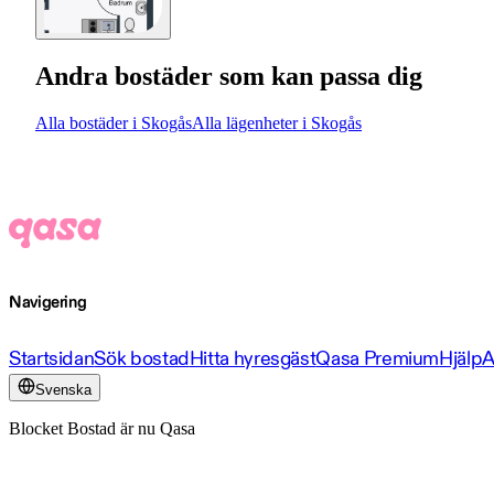
Andra bostäder som kan passa dig
Alla bostäder i Skogås
Alla lägenheter i Skogås
Navigering
Startsidan
Sök bostad
Hitta hyresgäst
Qasa Premium
Hjälp
A
Svenska
Blocket Bostad är nu Qasa