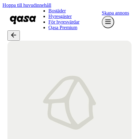
Hoppa till huvudinnehåll
Bostäder
Skapa annons
Hyresgäster
För hyresvärdar
Qasa Premium