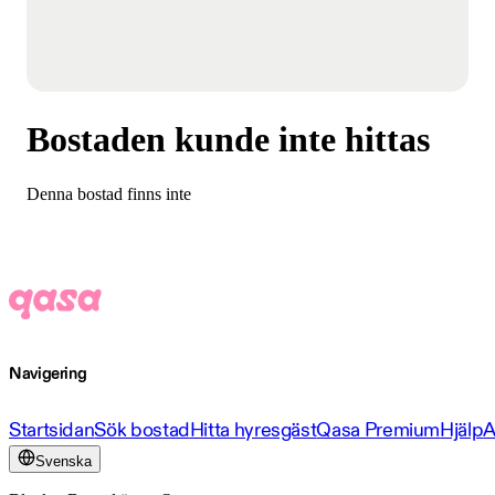
Bostaden kunde inte hittas
Denna bostad finns inte
Navigering
Startsidan
Sök bostad
Hitta hyresgäst
Qasa Premium
Hjälp
A
Svenska