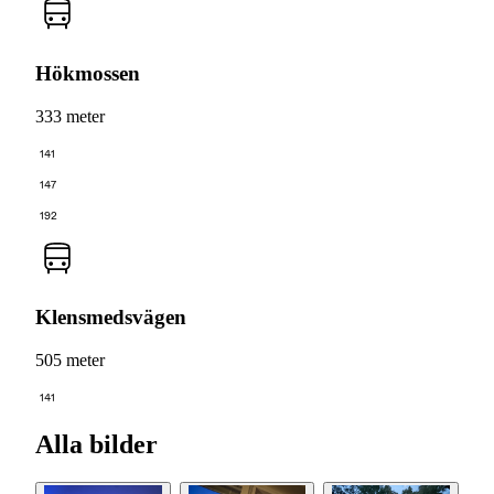
Hökmossen
333 meter
141
147
192
Klensmedsvägen
505 meter
141
Alla bilder