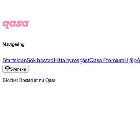
Navigering
Startsidan
Sök bostad
Hitta hyresgäst
Qasa Premium
Hjälp
A
Svenska
Blocket Bostad är nu Qasa