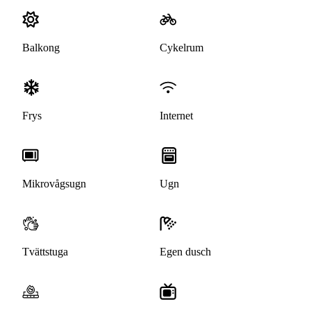
Balkong
Cykelrum
Frys
Internet
Mikrovågsugn
Ugn
Tvättstuga
Egen dusch