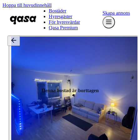
Hoppa till huvudinnehåll
Bostäder
Skapa annons
Hyresgäster
För hyresvärdar
Qasa Premium
Denna bostad är borttagen