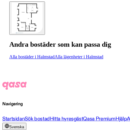
Andra bostäder som kan passa dig
Alla bostäder i Halmstad
Alla lägenheter i Halmstad
Navigering
Startsidan
Sök bostad
Hitta hyresgäst
Qasa Premium
Hjälp
A
Svenska