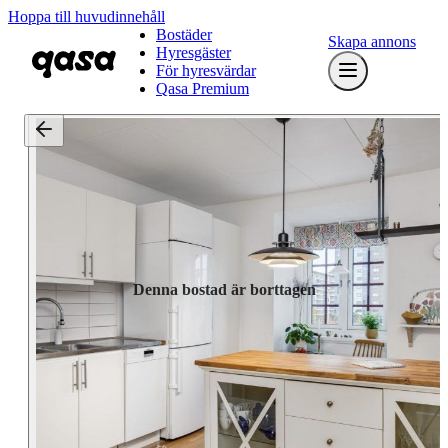
Hoppa till huvudinnehåll
Bostäder
Skapa annons
Hyresgäster
För hyresvärdar
Qasa Premium
Denna bostad är borttagen