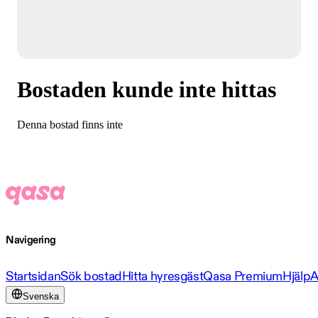
Bostaden kunde inte hittas
Denna bostad finns inte
Navigering
Startsidan
Sök bostad
Hitta hyresgäst
Qasa Premium
Hjälp
A
Svenska