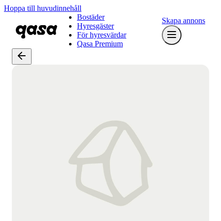
Hoppa till huvudinnehåll
Bostäder
Skapa annons
Hyresgäster
För hyresvärdar
Qasa Premium