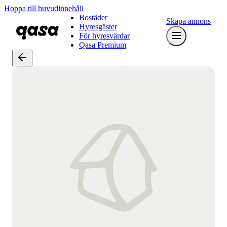
Hoppa till huvudinnehåll
Bostäder
Skapa annons
Hyresgäster
För hyresvärdar
Qasa Premium