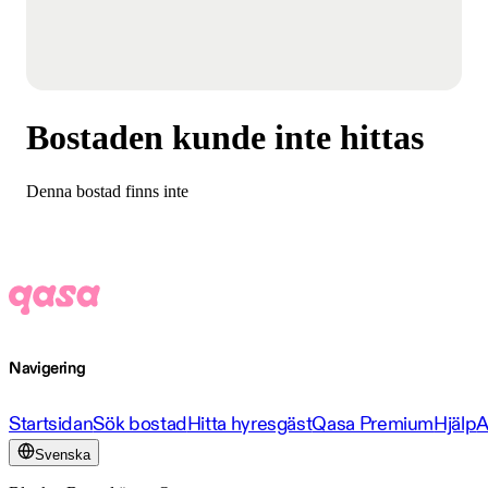
Bostaden kunde inte hittas
Denna bostad finns inte
Navigering
Startsidan
Sök bostad
Hitta hyresgäst
Qasa Premium
Hjälp
A
Svenska