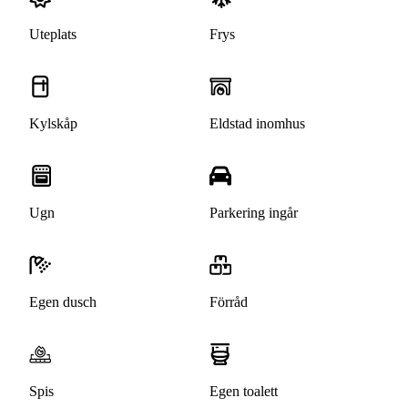
Uteplats
Frys
Kylskåp
Eldstad inomhus
Ugn
Parkering ingår
Egen dusch
Förråd
Spis
Egen toalett