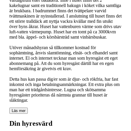
vardagsrum eller bådadera. Inne i huset finns det 2
kakelugnar samt en traditionell bakugn i köket vilka samtliga
är brukbara. I badrummet finns det tvättpelare varvid
tvättmaskinen är nyinstallerad. I anslutning till huset finns det
ett större tralldäck att nyttja vackra kvällar med fin utsikt
över byns åkrar. Huset har vattenburen värme som drivs utav
luft-vatten värmepump. Huset har en tomt på ca 3000kvm
med bla. äppel- och körsbärsträd samt vinbärsbuskar.
Utöver månadshyran så tillkommer kostnad för
sophämtning, årsvis slamtömning, elnät- och elhandel samt
internet. El och internet tecknar man som hyresgäst ett eget
abonnemang på. Att du som hyresgäst därtill har en egen
hemförsäkring är givetvis ett krav.
Detta hus kan passa dig/er som är djur- och rökfria, har fast
inkomst och inga betalningsanmärkningar. Ett extra plus om
man har ett trädgårdsintresse. Lugna och skötsamma
hyresgäster prioriteras då närmsta grannar till huset är
släktingar.
Läs mer
Din hyresvärd