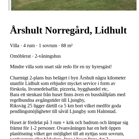
Årshult Norregård, Lidhult
Villa · 4 rum · 1 sovrum · 88 m²
Omöblerat · 2-våningshus
Mindre villa som snart står redo för en ny hyresgäst!
Charmigt 2-plans hus beläget i byn Årshult några kilometer
utanför Lidhult som erbjuder mycket service i form av
förskola, livsmedelsaffär, pizzeria, bygghandel etc,
Bara ett stenkast från huset finns även en busshållplats med
regelbundna avgångstider till Ljungby,
Riksväg 25 ligger därtill ca 5 km bort vilket medför goda
pendlingsmöjligheter till såväl Ljungby som Halmstad.
Huset är fördelat på 3 rum + kök och badrum och lämpar sig
främst för 1-2 personer. Ovanvåningen har en helt öppen
planlösning vilket ger möjlighet till att nyttjas som sovrum,