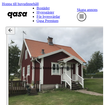
Hoppa till huvudinnehåll
Bostäder
Skapa annons
Hyresgäster
För hyresvärdar
Qasa Premium
Denna bostad är borttagen