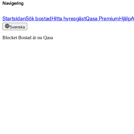
Navigering
Startsidan
Sök bostad
Hitta hyresgäst
Qasa Premium
Hjälp
A
Svenska
Blocket Bostad är nu Qasa