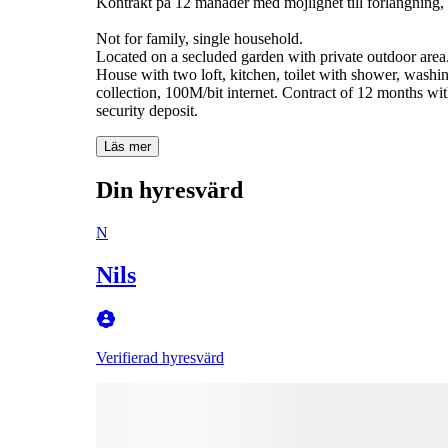
Kontrakt på 12 månader med möjlighet till förlängning,
Not for family, single household.
Located on a secluded garden with private outdoor area.
House with two loft, kitchen, toilet with shower, washin
collection, 100M/bit internet. Contract of 12 months wit
security deposit.
Läs mer
Din hyresvärd
N
Nils
Verifierad hyresvärd