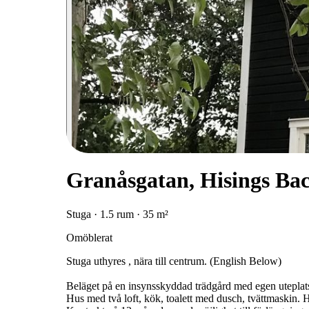
Granåsgatan, Hisings Ba
Stuga · 1.5 rum · 35 m²
Omöblerat
Stuga uthyres , nära till centrum. (English Below)
Beläget på en insynsskyddad trädgård med egen uteplats. 
Hus med två loft, kök, toalett med dusch, tvättmaskin. H