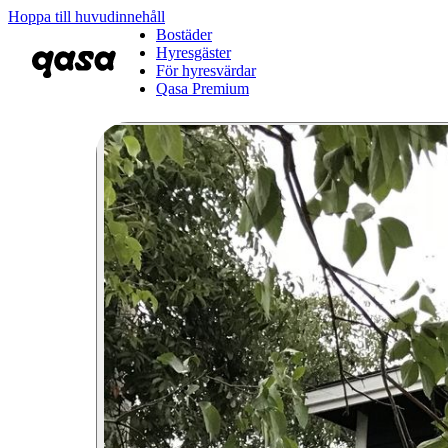
Hoppa till huvudinnehåll
Bostäder
Hyresgäster
För hyresvärdar
Qasa Premium