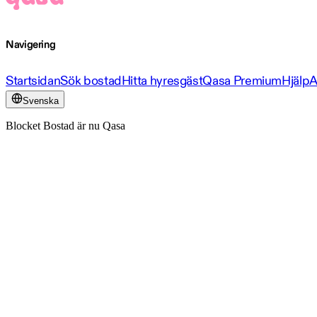
Navigering
Startsidan
Sök bostad
Hitta hyresgäst
Qasa Premium
Hjälp
A
Svenska
Blocket Bostad är nu Qasa