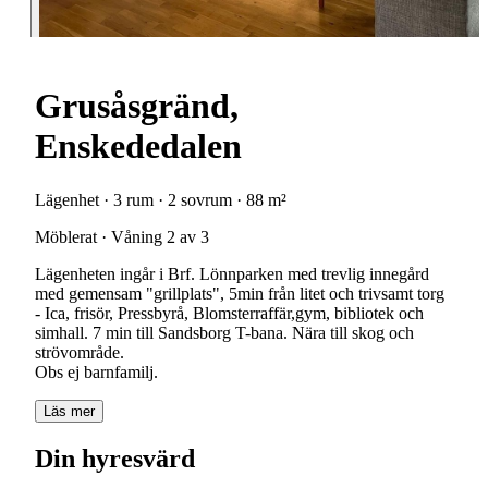
Grusåsgränd,
Enskededalen
Lägenhet · 3 rum · 2 sovrum · 88 m²
Möblerat · Våning 2 av 3
Lägenheten ingår i Brf. Lönnparken med trevlig innegård
med gemensam "grillplats", 5min från litet och trivsamt torg
- Ica, frisör, Pressbyrå, Blomsterraffär,gym, bibliotek och
simhall. 7 min till Sandsborg T-bana. Nära till skog och
strövområde.
Obs ej barnfamilj.
Läs mer
Din hyresvärd