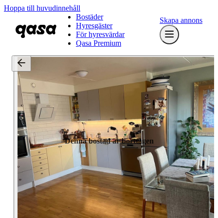
Hoppa till huvudinnehåll
Bostäder
Skapa annons
Hyresgäster
För hyresvärdar
Qasa Premium
Denna bostad är borttagen