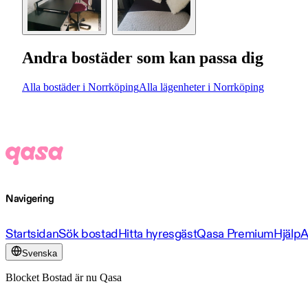
Andra bostäder som kan passa dig
Alla bostäder i Norrköping
Alla lägenheter i Norrköping
Navigering
Startsidan
Sök bostad
Hitta hyresgäst
Qasa Premium
Hjälp
A
Svenska
Blocket Bostad är nu Qasa