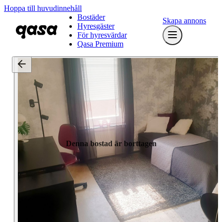
Hoppa till huvudinnehåll
Bostäder
Skapa annons
Hyresgäster
För hyresvärdar
Qasa Premium
Denna bostad är borttagen