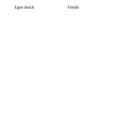
Egen dusch
Förråd
Denna bostad är borttagen