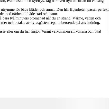
skin, tvättmaskin och kyl/frys. Jag har även bytt ut soffan till en säng
 utrymme för både kläder och annat. Den här lägenheten passar perfekt
nde med närhet till både stad och natur.
 På bara två minuters promenad når du en strand. Värme, vatten och
kommer och betalas av hyresgästen separat beroende på användning.
resse eller om du har frågor. Varmt välkommen att komma och titta!