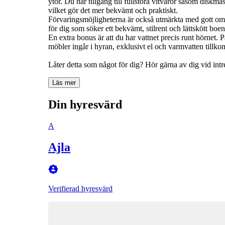
ytor. Du har tillgång till fullstora vitvaror såsom diskma
vilket gör det mer bekvämt och praktiskt.
Förvaringsmöjligheterna är också utmärkta med gott om
för dig som söker ett bekvämt, stilrent och lättskött boe
En extra bonus är att du har vattnet precis runt hörnet.
möbler ingår i hyran, exklusivt el och varmvatten till
Låter detta som något för dig? Hör gärna av dig vid int
Läs mer
Din hyresvärd
A
Ajla
Verifierad hyresvärd