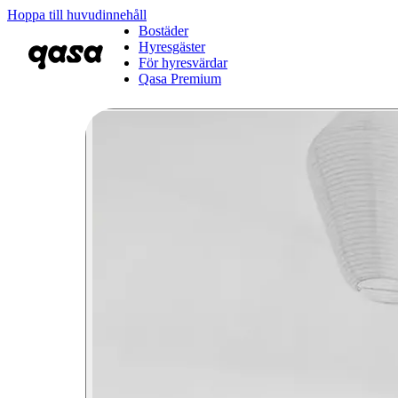
Hoppa till huvudinnehåll
Bostäder
Hyresgäster
För hyresvärdar
Qasa Premium