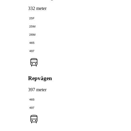
332 meter
25F
25M
26M
465
497
Repvägen
397 meter
465
497