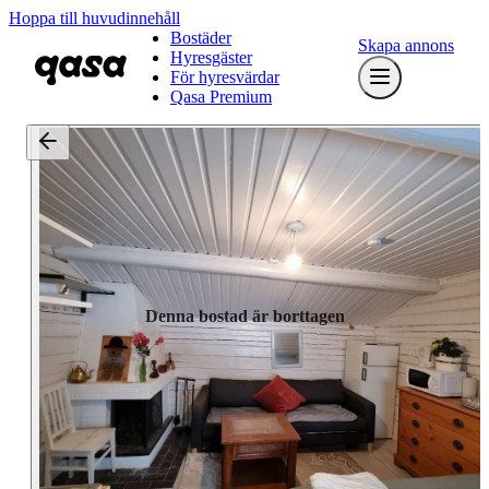
Hoppa till huvudinnehåll
Bostäder
Skapa annons
Hyresgäster
För hyresvärdar
Qasa Premium
Denna bostad är borttagen