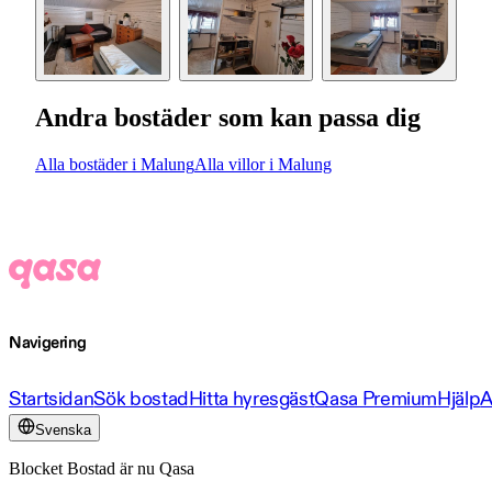
Andra bostäder som kan passa dig
Alla bostäder i Malung
Alla villor i Malung
Navigering
Startsidan
Sök bostad
Hitta hyresgäst
Qasa Premium
Hjälp
A
Svenska
Blocket Bostad är nu Qasa