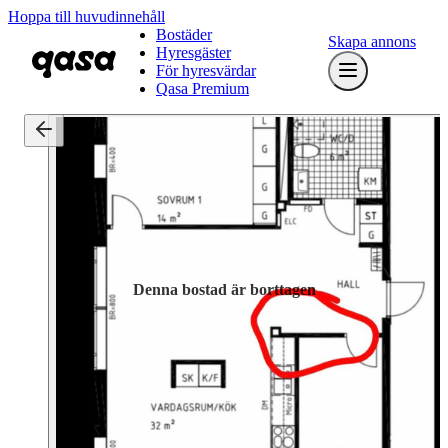
Hoppa till huvudinnehåll
Bostäder
Skapa annons
Hyresgäster
För hyresvärdar
Qasa Premium
Denna bostad är borttagen