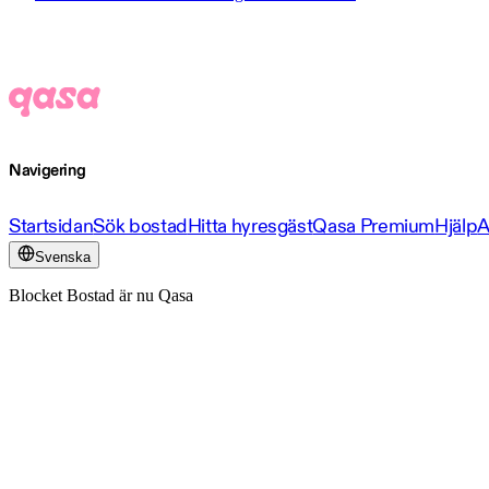
Navigering
Startsidan
Sök bostad
Hitta hyresgäst
Qasa Premium
Hjälp
A
Svenska
Blocket Bostad är nu Qasa