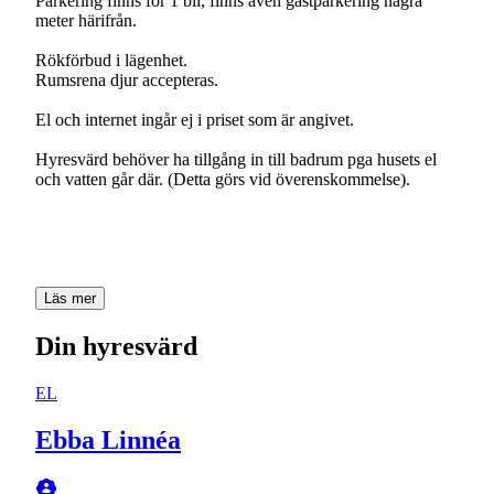
Parkering finns för 1 bil, finns även gästparkering några
meter härifrån.
Rökförbud i lägenhet.
Rumsrena djur accepteras.
El och internet ingår ej i priset som är angivet.
Hyresvärd behöver ha tillgång in till badrum pga husets el
och vatten går där. (Detta görs vid överenskommelse).
Läs mer
Din hyresvärd
EL
Ebba Linnéa