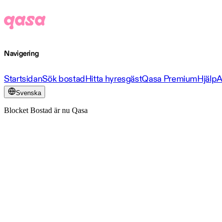
Navigering
Startsidan
Sök bostad
Hitta hyresgäst
Qasa Premium
Hjälp
A
Svenska
Blocket Bostad är nu Qasa