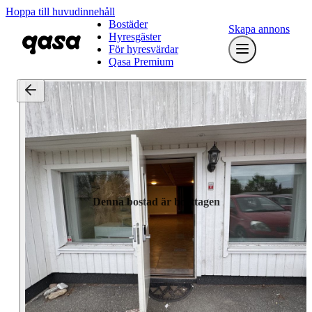
Hoppa till huvudinnehåll
Bostäder
Skapa annons
Hyresgäster
För hyresvärdar
Qasa Premium
Denna bostad är borttagen