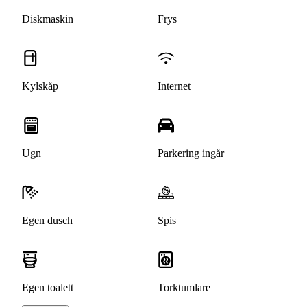
Diskmaskin
Frys
Kylskåp
Internet
Ugn
Parkering ingår
Egen dusch
Spis
Egen toalett
Torktumlare