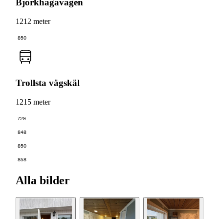
Björkhagavägen
1212 meter
850
Trollsta vägskäl
1215 meter
729
848
850
858
Alla bilder