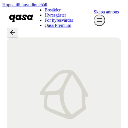
Hoppa till huvudinnehåll
Bostäder
Skapa annons
Hyresgäster
För hyresvärdar
Qasa Premium