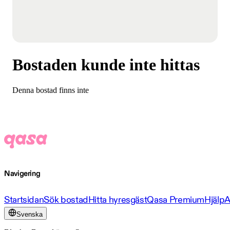
Bostaden kunde inte hittas
Denna bostad finns inte
Navigering
Startsidan
Sök bostad
Hitta hyresgäst
Qasa Premium
Hjälp
A
Svenska