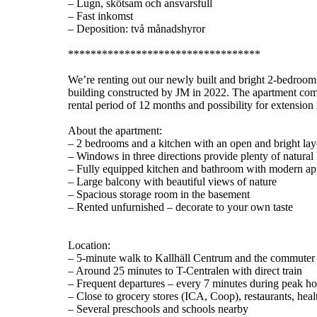
– Lugn, skötsam och ansvarsfull
– Fast inkomst
– Deposition: två månadshyror
**********************************
We’re renting out our newly built and bright 2-bedroom
building constructed by JM in 2022. The apartment come
rental period of 12 months and possibility for extension
About the apartment:
– 2 bedrooms and a kitchen with an open and bright lay
– Windows in three directions provide plenty of natural 
– Fully equipped kitchen and bathroom with modern app
– Large balcony with beautiful views of nature
– Spacious storage room in the basement
– Rented unfurnished – decorate to your own taste
Location:
– 5-minute walk to Kallhäll Centrum and the commuter t
– Around 25 minutes to T-Centralen with direct train
– Frequent departures – every 7 minutes during peak ho
– Close to grocery stores (ICA, Coop), restaurants, hea
– Several preschools and schools nearby