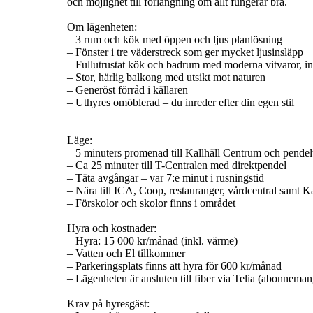
och möjlighet till förlängning om allt fungerar bra.
Om lägenheten:
– 3 rum och kök med öppen och ljus planlösning
– Fönster i tre väderstreck som ger mycket ljusinsläpp
– Fullutrustat kök och badrum med moderna vitvaror, in
– Stor, härlig balkong med utsikt mot naturen
– Generöst förråd i källaren
– Uthyres omöblerad – du inreder efter din egen stil
Läge:
– 5 minuters promenad till Kallhäll Centrum och pendel
– Ca 25 minuter till T-Centralen med direktpendel
– Täta avgångar – var 7:e minut i rusningstid
– Nära till ICA, Coop, restauranger, vårdcentral samt K
– Förskolor och skolor finns i området
Hyra och kostnader:
– Hyra: 15 000 kr/månad (inkl. värme)
– Vatten och El tillkommer
– Parkeringsplats finns att hyra för 600 kr/månad
– Lägenheten är ansluten till fiber via Telia (abonneman
Krav på hyresgäst: