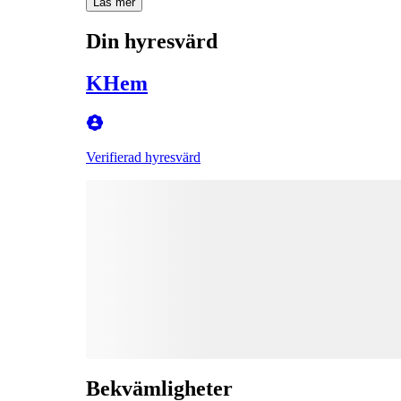
Läs mer
Din hyresvärd
KHem
Verifierad hyresvärd
Bekvämligheter