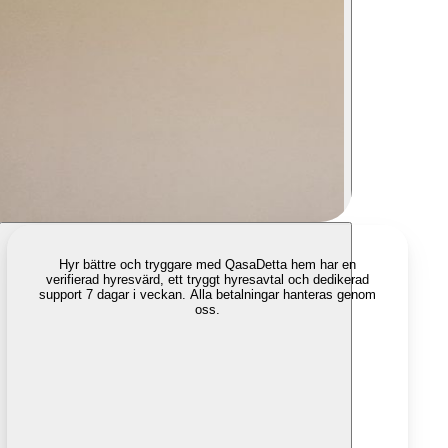
Hyr bättre och tryggare med Qasa
Detta hem har en
verifierad hyresvärd, ett tryggt hyresavtal och dedikerad
support 7 dagar i veckan. Alla betalningar hanteras genom
oss.