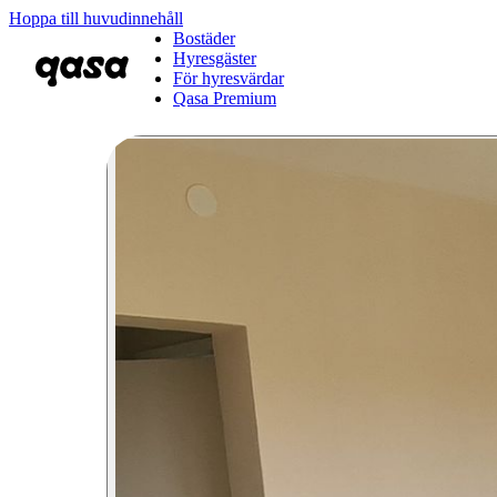
Hoppa till huvudinnehåll
Bostäder
Hyresgäster
För hyresvärdar
Qasa Premium