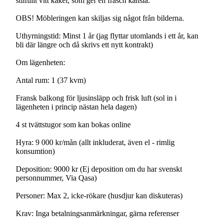
stilfullt vitt kakel, som ger en fräsch känsla.
OBS! Möbleringen kan skiljas sig något från bilderna.
Uthyrningstid: Minst 1 år (jag flyttar utomlands i ett år, kan
bli där längre och då skrivs ett nytt kontrakt)
Om lägenheten:
Antal rum: 1 (37 kvm)
Fransk balkong för ljusinsläpp och frisk luft (sol in i
lägenheten i princip nästan hela dagen)
4 st tvättstugor som kan bokas online
Hyra: 9 000 kr/mån (allt inkluderat, även el - rimlig
konsumtion)
Deposition: 9000 kr (Ej deposition om du har svenskt
personnummer, Via Qasa)
Personer: Max 2, icke-rökare (husdjur kan diskuteras)
Krav: Inga betalningsanmärkningar, gärna referenser