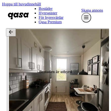
Hoppa till huvudinnehåll
Bostäder
Skapa annons
Hyresgäster
För hyresvärdar
Qasa Premium
Bostaden är uthyrd