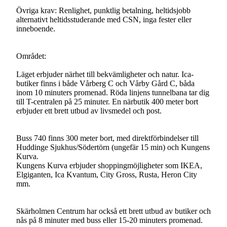
Övriga krav: Renlighet, punktlig betalning, heltidsjobb
alternativt heltidsstuderande med CSN, inga fester eller
inneboende.
Området:
Läget erbjuder närhet till bekvämligheter och natur. Ica-
butiker finns i både Vårberg C och Vårby Gård C, båda
inom 10 minuters promenad. Röda linjens tunnelbana tar dig
till T-centralen på 25 minuter. En närbutik 400 meter bort
erbjuder ett brett utbud av livsmedel och post.
Buss 740 finns 300 meter bort, med direktförbindelser till
Huddinge Sjukhus/Södertörn (ungefär 15 min) och Kungens
Kurva.
Kungens Kurva erbjuder shoppingmöjligheter som IKEA,
Elgiganten, Ica Kvantum, City Gross, Rusta, Heron City
mm.
Skärholmen Centrum har också ett brett utbud av butiker och
nås på 8 minuter med buss eller 15-20 minuters promenad.