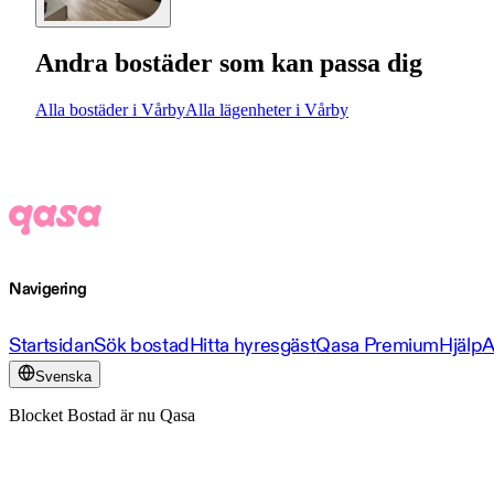
Andra bostäder som kan passa dig
Alla bostäder i Vårby
Alla lägenheter i Vårby
Navigering
Startsidan
Sök bostad
Hitta hyresgäst
Qasa Premium
Hjälp
A
Svenska
Blocket Bostad är nu Qasa