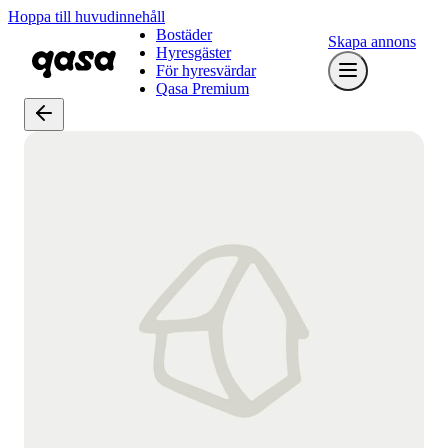
Hoppa till huvudinnehåll
Bostäder
Skapa annons
Hyresgäster
För hyresvärdar
Qasa Premium