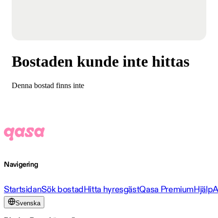
Bostaden kunde inte hittas
Denna bostad finns inte
Navigering
Startsidan
Sök bostad
Hitta hyresgäst
Qasa Premium
Hjälp
A
Svenska