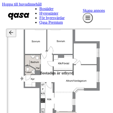
Hoppa till huvudinnehåll
Bostäder
Skapa annons
Hyresgäster
För hyresvärdar
Qasa Premium
Bostaden är uthyrd