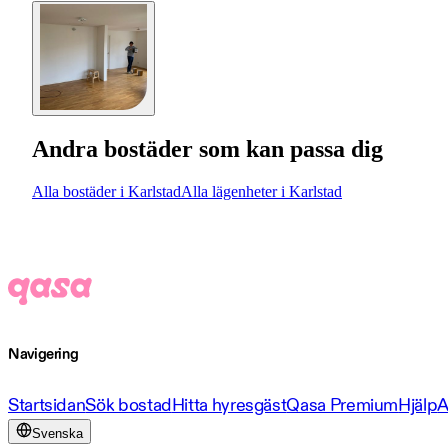
Andra bostäder som kan passa dig
Alla bostäder i Karlstad
Alla lägenheter i Karlstad
Navigering
Startsidan
Sök bostad
Hitta hyresgäst
Qasa Premium
Hjälp
A
Svenska