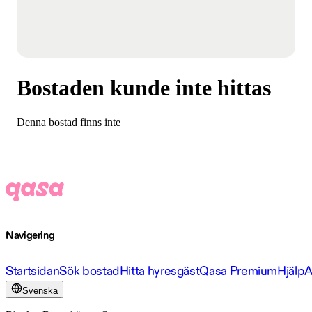
Bostaden kunde inte hittas
Denna bostad finns inte
Navigering
Startsidan
Sök bostad
Hitta hyresgäst
Qasa Premium
Hjälp
A
Svenska