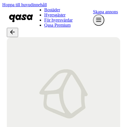
Hoppa till huvudinnehåll
Bostäder
Skapa annons
Hyresgäster
För hyresvärdar
Qasa Premium