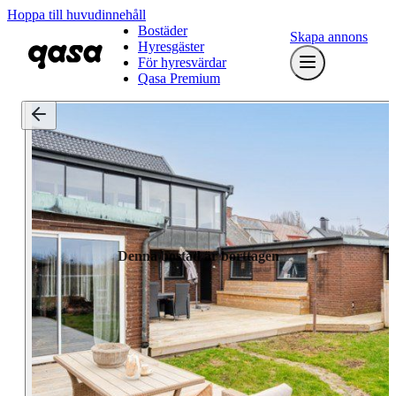
Hoppa till huvudinnehåll
Bostäder
Skapa annons
Hyresgäster
För hyresvärdar
Qasa Premium
Denna bostad är borttagen