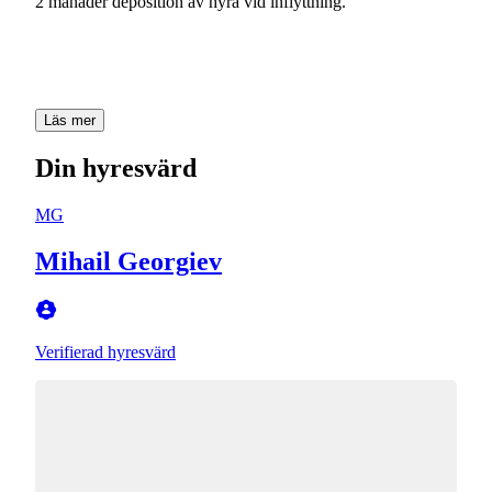
2 månader deposition av hyra vid inflyttning.
Läs mer
Din hyresvärd
MG
Mihail Georgiev
Verifierad hyresvärd