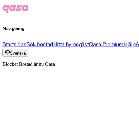
Navigering
Startsidan
Sök bostad
Hitta hyresgäst
Qasa Premium
Hjälp
A
Svenska
Blocket Bostad är nu Qasa