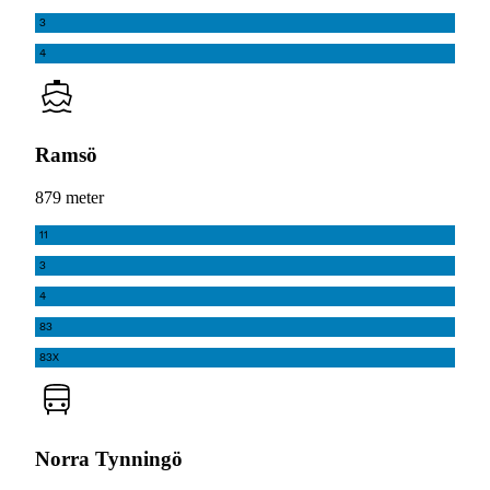
3
4
Ramsö
879 meter
11
3
4
83
83X
Norra Tynningö