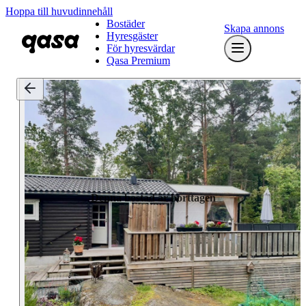
Hoppa till huvudinnehåll
Bostäder
Skapa annons
Hyresgäster
För hyresvärdar
Qasa Premium
Denna bostad är borttagen