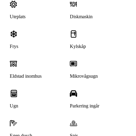
Uteplats
Diskmaskin
Frys
Kylskåp
Eldstad inomhus
Mikrovågsugn
Ugn
Parkering ingår
Egen dusch
Spis