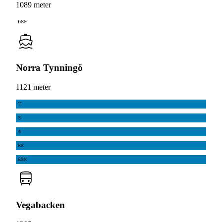
1089 meter
689
Norra Tynningö
1121 meter
11
3
4
83
83X
Vegabacken