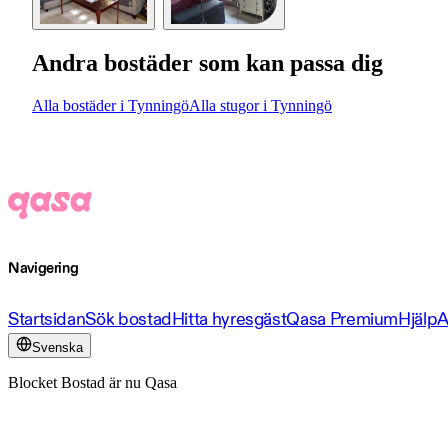
Andra bostäder som kan passa dig
Alla bostäder i Tynningö
Alla stugor i Tynningö
Navigering
Startsidan
Sök bostad
Hitta hyresgäst
Qasa Premium
Hjälp
A
Svenska
Blocket Bostad är nu Qasa