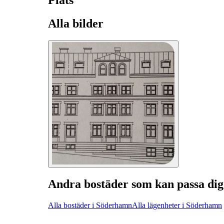
Plats
Alla bilder
Andra bostäder som kan passa dig
Alla bostäder i Söderhamn
Alla lägenheter i Söderhamn