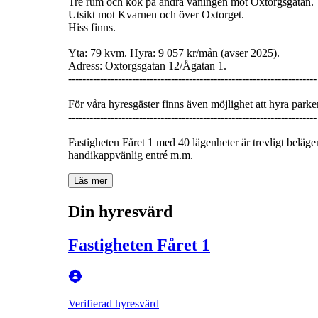
Tre rum och kök på andra våningen mot Oxtorgsgatan.
Utsikt mot Kvarnen och över Oxtorget.
Hiss finns.
Yta: 79 kvm. Hyra: 9 057 kr/mån (avser 2025).
Adress: Oxtorgsgatan 12/Ågatan 1.
----------------------------------------------------------------------
För våra hyresgäster finns även möjlighet att hyra park
----------------------------------------------------------------------
Fastigheten Fåret 1 med 40 lägenheter är trevligt belä
handikappvänlig entré m.m.
Läs mer
Din hyresvärd
Fastigheten Fåret 1
Verifierad hyresvärd