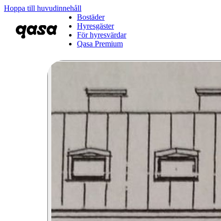
Hoppa till huvudinnehåll
Bostäder
Hyresgäster
För hyresvärdar
Qasa Premium