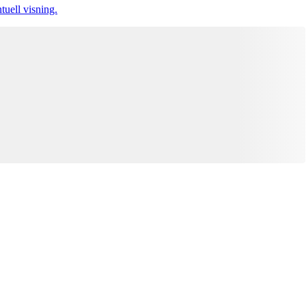
tuell visning.
Denna bostad är borttagen