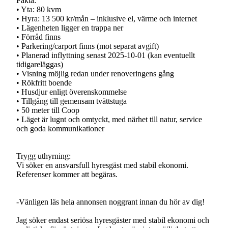
Fakta:
• Yta: 80 kvm
• Hyra: 13 500 kr/mån – inklusive el, värme och internet
• Lägenheten ligger en trappa ner
• Förråd finns
• Parkering/carport finns (mot separat avgift)
• Planerad inflyttning senast 2025-10-01 (kan eventuellt
tidigareläggas)
• Visning möjlig redan under renoveringens gång
• Rökfritt boende
• Husdjur enligt överenskommelse
• Tillgång till gemensam tvättstuga
• 50 meter till Coop
• Läget är lugnt och omtyckt, med närhet till natur, service
och goda kommunikationer
Trygg uthyrning:
Vi söker en ansvarsfull hyresgäst med stabil ekonomi.
Referenser kommer att begäras.
-Vänligen läs hela annonsen noggrant innan du hör av dig!
Jag söker endast seriösa hyresgäster med stabil ekonomi och