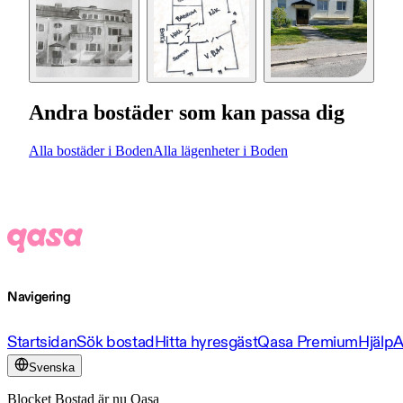
Andra bostäder som kan passa dig
Alla bostäder i Boden
Alla lägenheter i Boden
Navigering
Startsidan
Sök bostad
Hitta hyresgäst
Qasa Premium
Hjälp
A
Svenska
Blocket Bostad är nu Qasa