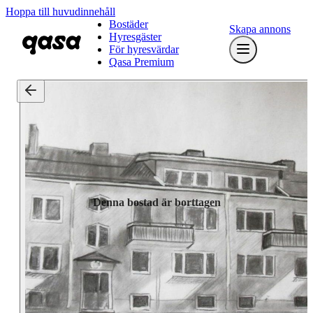
Hoppa till huvudinnehåll
Bostäder
Skapa annons
Hyresgäster
För hyresvärdar
Qasa Premium
Denna bostad är borttagen