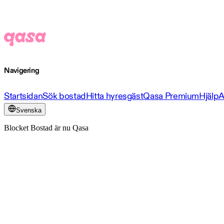
Navigering
Startsidan
Sök bostad
Hitta hyresgäst
Qasa Premium
Hjälp
A
Svenska
Blocket Bostad är nu Qasa