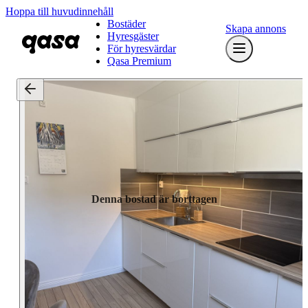
Hoppa till huvudinnehåll
Bostäder
Skapa annons
Hyresgäster
För hyresvärdar
Qasa Premium
Denna bostad är borttagen