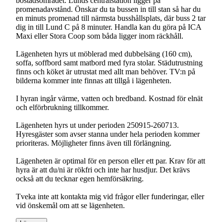
bostadsområdet. Lunds centralstation ligger på
promenadavstånd. Önskar du ta bussen in till stan så har du
en minuts promenad till närmsta busshållsplats, där buss 2 tar
dig in till Lund C på 8 minuter. Handla kan du göra på ICA
Maxi eller Stora Coop som båda ligger inom räckhåll.
Lägenheten hyrs ut möblerad med dubbelsäng (160 cm),
soffa, soffbord samt matbord med fyra stolar. Städutrustning
finns och köket är utrustat med allt man behöver. TV:n på
bilderna kommer inte finnas att tillgå i lägenheten.
I hyran ingår värme, vatten och bredband. Kostnad för elnät
och elförbrukning tillkommer.
Lägenheten hyrs ut under perioden 250915-260713.
Hyresgäster som avser stanna under hela perioden kommer
prioriteras. Möjligheter finns även till förlängning.
Lägenheten är optimal för en person eller ett par. Krav för att
hyra är att du/ni är rökfri och inte har husdjur. Det krävs
också att du tecknar egen hemförsäkring.
Tveka inte att kontakta mig vid frågor eller funderingar, eller
vid önskemål om att se lägenheten.