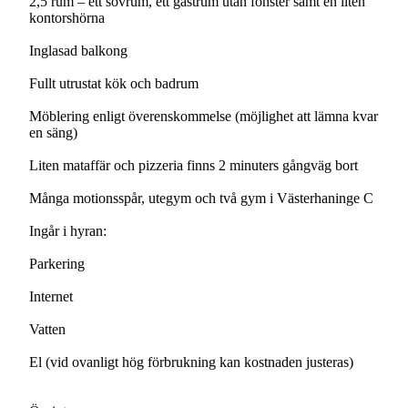
2,5 rum – ett sovrum, ett gästrum utan fönster samt en liten
kontorshörna
Inglasad balkong
Fullt utrustat kök och badrum
Möblering enligt överenskommelse (möjlighet att lämna kvar
en säng)
Liten mataffär och pizzeria finns 2 minuters gångväg bort
Många motionsspår, utegym och två gym i Västerhaninge C
Ingår i hyran:
Parkering
Internet
Vatten
El (vid ovanligt hög förbrukning kan kostnaden justeras)