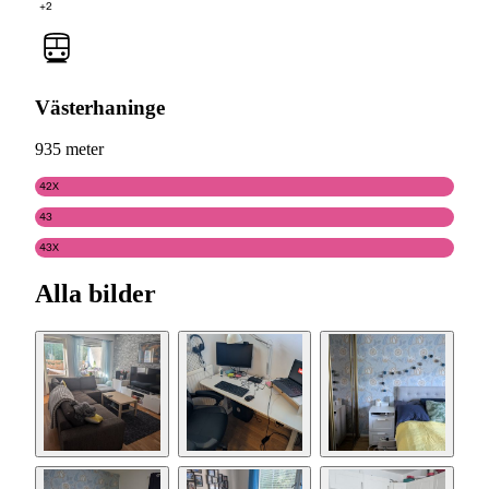
+2
Västerhaninge
935 meter
42X
43
43X
Alla bilder