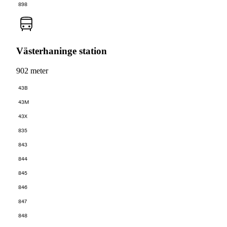
898
Västerhaninge station
902 meter
43B
43M
43X
835
843
844
845
846
847
848