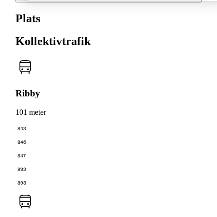
Plats
Kollektivtrafik
Ribby
101 meter
843
846
847
893
898