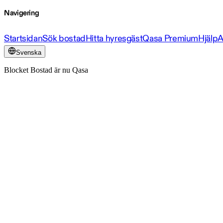
Navigering
Startsidan
Sök bostad
Hitta hyresgäst
Qasa Premium
Hjälp
A
Svenska
Blocket Bostad är nu Qasa