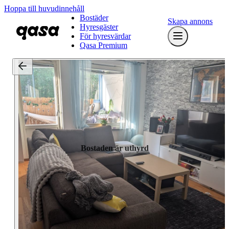
Hoppa till huvudinnehåll
Bostäder
Skapa annons
Hyresgäster
För hyresvärdar
Qasa Premium
Bostaden är uthyrd