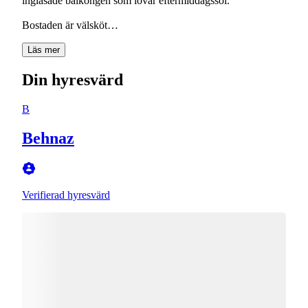
inglasade balkongen som lovar eftermiddagssol.
Bostaden är välsköt…
Läs mer
Din hyresvärd
B
Behnaz
Verifierad hyresvärd