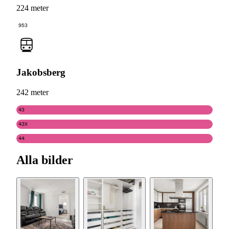
224 meter
953
Jakobsberg
242 meter
43
43X
44
Alla bilder