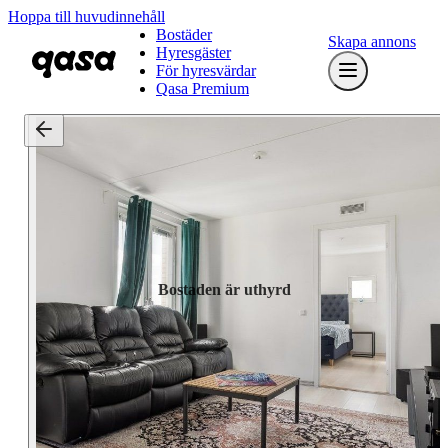
Hoppa till huvudinnehåll
Bostäder
Skapa annons
Hyresgäster
För hyresvärdar
Qasa Premium
Bostaden är uthyrd