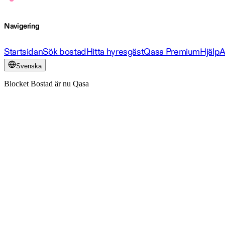
Navigering
Startsidan
Sök bostad
Hitta hyresgäst
Qasa Premium
Hjälp
A
Svenska
Blocket Bostad är nu Qasa