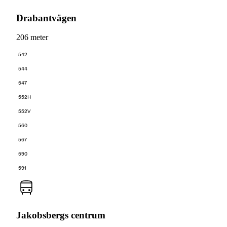
Drabantvägen
206 meter
542
544
547
552H
552V
560
567
590
591
Jakobsbergs centrum