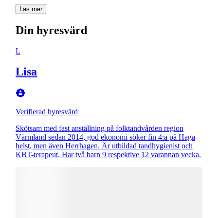
Läs mer
Din hyresvärd
L
Lisa
Verifierad hyresvärd
Skötsam med fast anställning på folktandvården region
Värmland sedan 2014, god ekonomi söker fin 4:a på Haga
helst, men även Herrhagen. Är utbildad tandhygienist och
KBT-terapeut. Har två barn 9 respektive 12 varannan vecka.