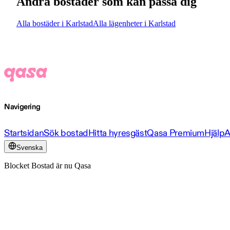
Andra bostäder som kan passa dig
Alla bostäder i Karlstad
Alla lägenheter i Karlstad
Navigering
Startsidan
Sök bostad
Hitta hyresgäst
Qasa Premium
Hjälp
A
Svenska
Blocket Bostad är nu Qasa