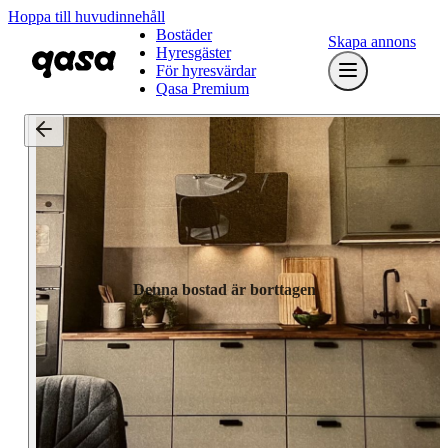
Hoppa till huvudinnehåll
Bostäder
Skapa annons
Hyresgäster
För hyresvärdar
Qasa Premium
Denna bostad är borttagen