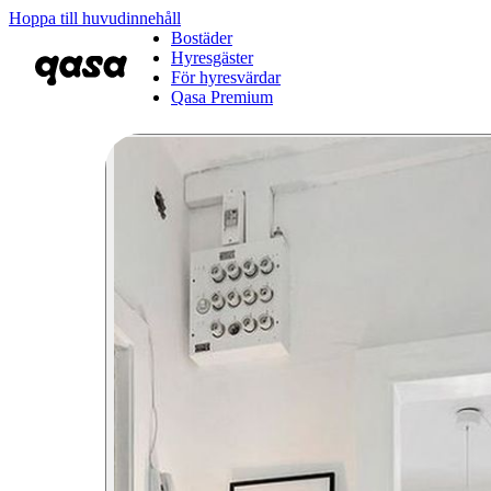
Hoppa till huvudinnehåll
Bostäder
Hyresgäster
För hyresvärdar
Qasa Premium