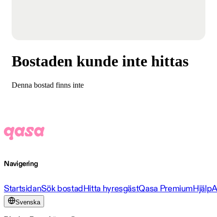
Bostaden kunde inte hittas
Denna bostad finns inte
Navigering
Startsidan
Sök bostad
Hitta hyresgäst
Qasa Premium
Hjälp
A
Svenska