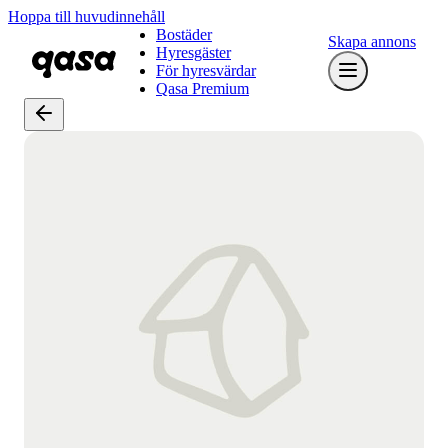
Hoppa till huvudinnehåll
Bostäder
Skapa annons
Hyresgäster
För hyresvärdar
Qasa Premium