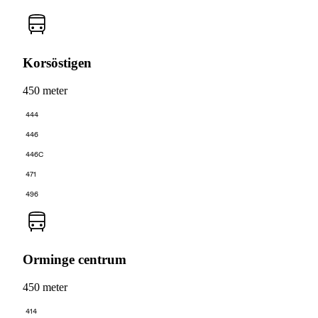
Korsöstigen
450 meter
444
446
446C
471
496
Orminge centrum
450 meter
414