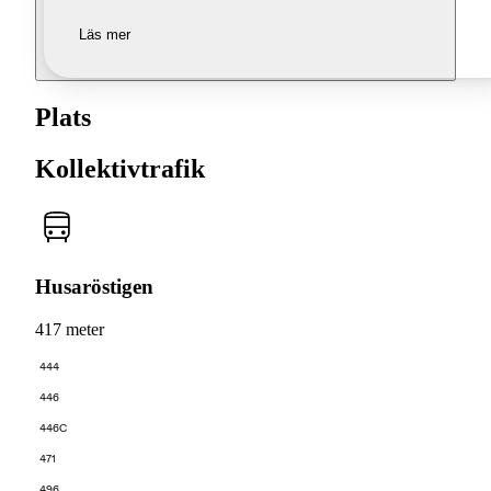
Läs mer
Plats
Kollektivtrafik
Husaröstigen
417 meter
444
446
446C
471
496