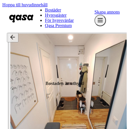
Hoppa till huvudinnehåll
Bostäder
Skapa annons
Hyresgäster
För hyresvärdar
Qasa Premium
Bostaden är uthyrd