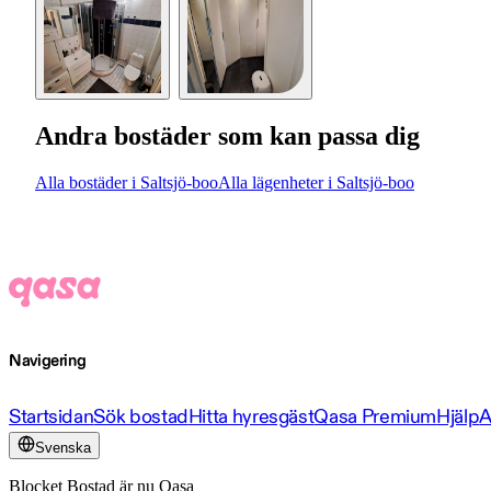
Andra bostäder som kan passa dig
Alla bostäder i Saltsjö-boo
Alla lägenheter i Saltsjö-boo
Navigering
Startsidan
Sök bostad
Hitta hyresgäst
Qasa Premium
Hjälp
A
Svenska
Blocket Bostad är nu Qasa