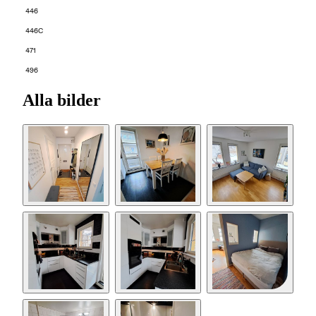
446
446C
471
496
Alla bilder