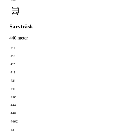
Sarvträsk
440 meter
414
416
417
418
421
441
442
444
446
446C
+3