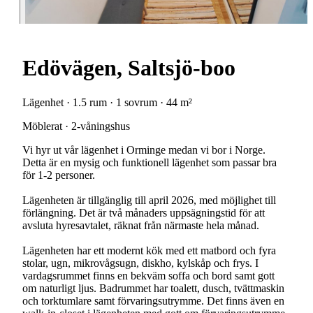
Edövägen, Saltsjö-boo
Lägenhet · 1.5 rum · 1 sovrum · 44 m²
Möblerat · 2-våningshus
Vi hyr ut vår lägenhet i Orminge medan vi bor i Norge.
Detta är en mysig och funktionell lägenhet som passar bra
för 1-2 personer.
Lägenheten är tillgänglig till april 2026, med möjlighet till
förlängning. Det är två månaders uppsägningstid för att
avsluta hyresavtalet, räknat från närmaste hela månad.
Lägenheten har ett modernt kök med ett matbord och fyra
stolar, ugn, mikrovågsugn, diskho, kylskåp och frys. I
vardagsrummet finns en bekväm soffa och bord samt gott
om naturligt ljus. Badrummet har toalett, dusch, tvättmaskin
och torktumlare samt förvaringsutrymme. Det finns även en