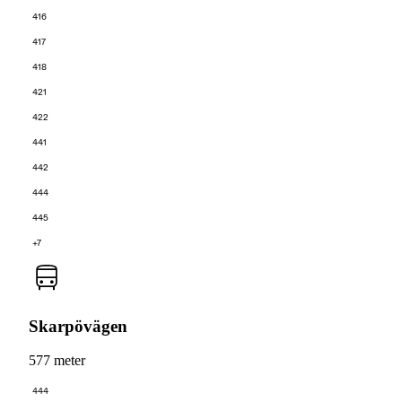
416
417
418
421
422
441
442
444
445
+7
Skarpövägen
577 meter
444