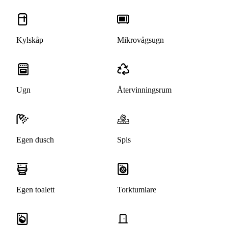
Kylskåp
Mikrovågsugn
Ugn
Återvinningsrum
Egen dusch
Spis
Egen toalett
Torktumlare