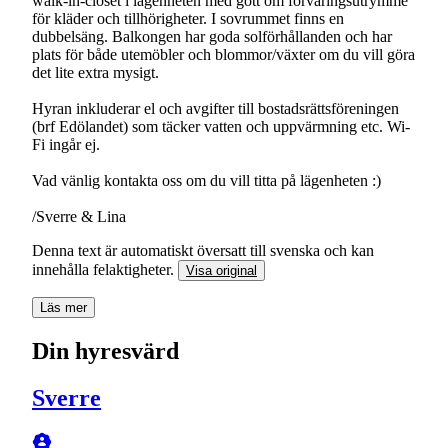
walk-in-closet i lägenheten med gott om förvaringsutrymme
för kläder och tillhörigheter. I sovrummet finns en
dubbelsäng. Balkongen har goda solförhållanden och har
plats för både utemöbler och blommor/växter om du vill göra
det lite extra mysigt.
Hyran inkluderar el och avgifter till bostadsrättsföreningen
(brf Edölandet) som täcker vatten och uppvärmning etc. Wi-
Fi ingår ej.
Vad vänlig kontakta oss om du vill titta på lägenheten :)
/Sverre & Lina
Denna text är automatiskt översatt till svenska och kan
innehålla felaktigheter.
Visa original
Läs mer
Din hyresvärd
Sverre