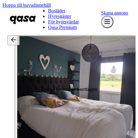
Hoppa till huvudinnehåll
Bostäder
Skapa annons
Hyresgäster
För hyresvärdar
Qasa Premium
Denna bostad är borttagen