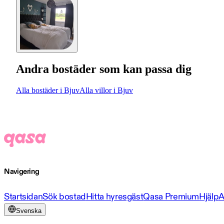
Andra bostäder som kan passa dig
Alla bostäder i Bjuv
Alla villor i Bjuv
Navigering
Startsidan
Sök bostad
Hitta hyresgäst
Qasa Premium
Hjälp
A
Svenska