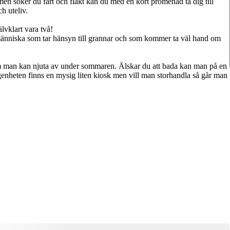
n söker du fart och fläkt kan du med en kort promenad ta dig till
h uteliv.
lvklart vara två!
 människa som tar hänsyn till grannar och som kommer ta väl hand om
m man kan njuta av under sommaren. Älskar du att bada kan man på en
ägenheten finns en mysig liten kiosk men vill man storhandla så går man