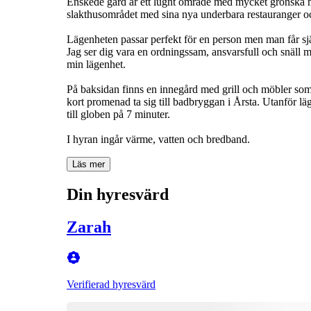
Enskede gård är ett lugnt område med mycket grönska me
slakthusområdet med sina nya underbara restauranger oc
Lägenheten passar perfekt för en person men man får sjä
Jag ser dig vara en ordningssam, ansvarsfull och snäll
min lägenhet.
På baksidan finns en innegård med grill och möbler so
kort promenad ta sig till badbryggan i Årsta. Utanför l
till globen på 7 minuter.
I hyran ingår värme, vatten och bredband.
Läs mer
Din hyresvärd
Zarah
Verifierad hyresvärd