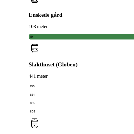
Enskede gård
108 meter
19
Slakthuset (Globen)
441 meter
195
861
862
869