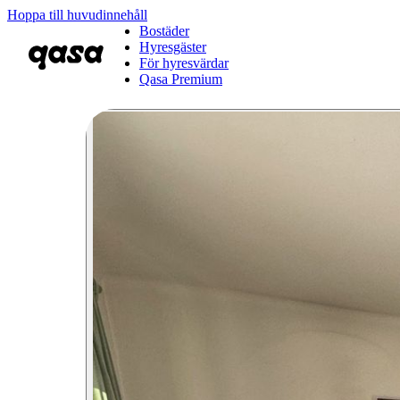
Hoppa till huvudinnehåll
Bostäder
Hyresgäster
För hyresvärdar
Qasa Premium