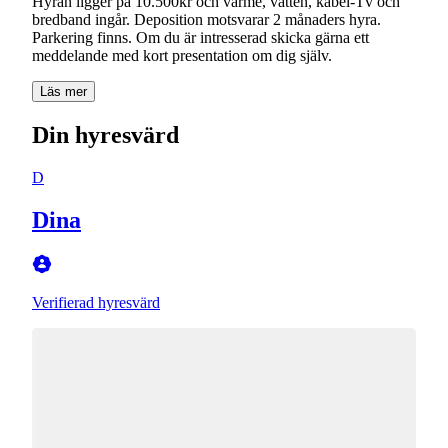
Hyran ligger på 10.500kr och värme, vatten, kabel-Tv och
bredband ingår. Deposition motsvarar 2 månaders hyra.
Parkering finns. Om du är intresserad skicka gärna ett
meddelande med kort presentation om dig själv.
Läs mer
Din hyresvärd
D
Dina
Verifierad hyresvärd