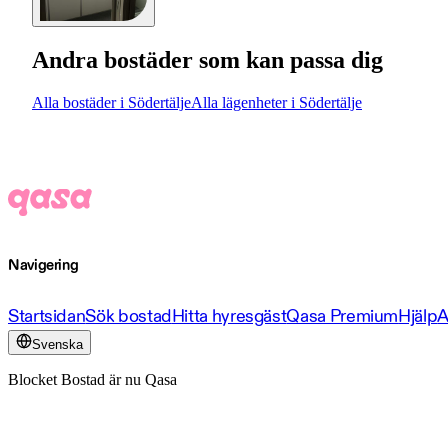
Andra bostäder som kan passa dig
Alla bostäder i Södertälje
Alla lägenheter i Södertälje
Navigering
Startsidan
Sök bostad
Hitta hyresgäst
Qasa Premium
Hjälp
A
Svenska
Blocket Bostad är nu Qasa