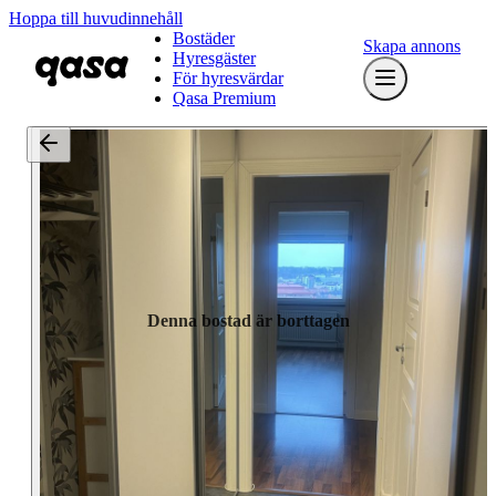
Hoppa till huvudinnehåll
Bostäder
Skapa annons
Hyresgäster
För hyresvärdar
Qasa Premium
Denna bostad är borttagen